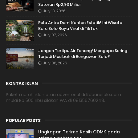
Setoran Rp2,93 Miliar
July 13, 2026
Rela Antre Demi Konten Estetik! Ini Wisata
Baru Solo Raya Viral di TikTok
July 07, 2026
Jangan Tertipu Air Tenang! Mengapa Sering
Terjadi Musibah di Bengawan Solo?
July 06, 2026
KONTAK IKLAN
Paket murah iklan atau advertorial di Kabaresolo.com
mulai Rp 500 ribu silakan WA di 081356760248.
POPULAR POSTS
Ungkapan Terima Kasih ODMK pada