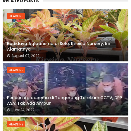
RELATED POSTS
HEADLINE
Budidaya Aglaonema di Solo: Kireina Nursery, Ini
Alamatnya
August 07, 2022
HEADLINE
Pencuri Aglaonema di Tangerang Terekam CCTV, DPP
ASA: Tak Ada Ampun!
June 14, 2022
HEADLINE