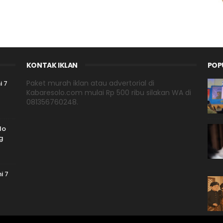
KONTAK IKLAN
POP
Paket murah iklan atau advertorial di
i 7
Kabaresolo.com mulai Rp 500 ribu silakan WA di
081356760248.
lo
g
i 7