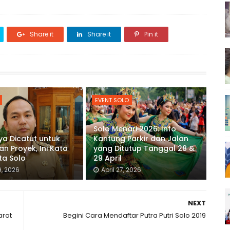
Share it
Share it
Pin it
EVENT SOLO
Solo Menari 2026: Info
a Dicatut untuk
Kantung Parkir dan Jalan
an Proyek, Ini Kata
yang Ditutup Tanggal 28 &
ta Solo
29 April
9, 2026
April 27, 2026
NEXT
arat
Begini Cara Mendaftar Putra Putri Solo 2019