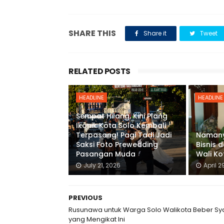
SHARE THIS
Share it
Tweet
RELATED POSTS
HEADLINE
HEADLINE
Sempat Hilang, Kini Plang
Ikonik Kota Solo Kembali
Terpasang! Pagi Tadi Jadi
Namany
Saksi Foto Prewedding
Bisnis d
Pasangan Muda
Wali Ko
July 21, 2026
April 2
PREVIOUS
Rusunawa untuk Warga Solo Walikota Beber Sy
yang Mengikat Ini