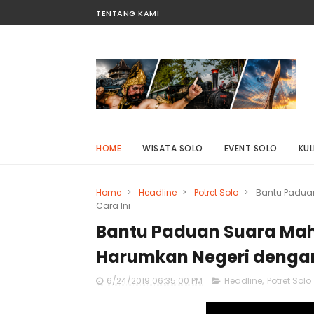
TENTANG KAMI
HOME
WISATA SOLO
EVENT SOLO
KUL
Home
>
Headline
>
Potret Solo
>
Bantu Padua
Cara Ini
Bantu Paduan Suara Mah
Harumkan Negeri dengan
6/24/2019 06:35:00 PM
Headline
,
Potret Solo