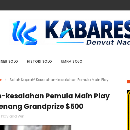
INER SOLO
HISTORI SOLO
UMKM SOLO
in
>
Salah Kaprah! Kesalahan-kesalahan Pemula Main Play
n-kesalahan Pemula Main Play
Menang Grandprize $500
s Play and Win