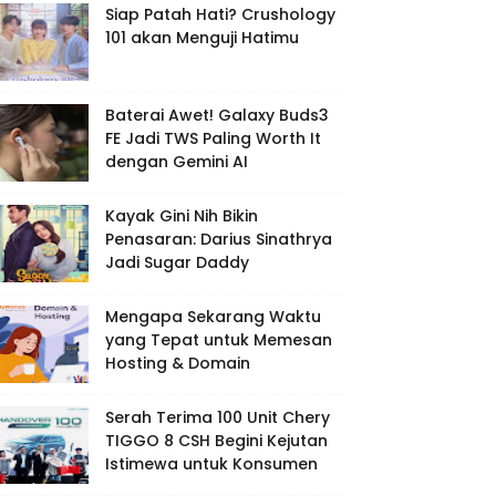
Siap Patah Hati? Crushology
101 akan Menguji Hatimu
Baterai Awet! Galaxy Buds3
FE Jadi TWS Paling Worth It
dengan Gemini AI
Kayak Gini Nih Bikin
Penasaran: Darius Sinathrya
Jadi Sugar Daddy
Mengapa Sekarang Waktu
yang Tepat untuk Memesan
Hosting & Domain
Serah Terima 100 Unit Chery
TIGGO 8 CSH Begini Kejutan
Istimewa untuk Konsumen