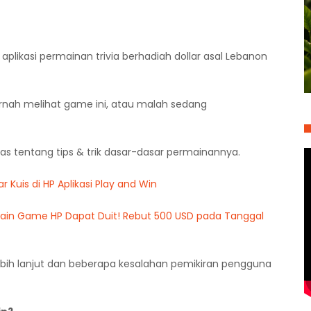
aplikasi permainan trivia berhadiah dollar asal Lebanon
ernah melihat game ini, atau malah sedang
s tentang tips & trik dasar-dasar permainannya.
Kuis di HP Aplikasi Play and Win
Main Game HP Dapat Duit! Rebut 500 USD pada Tanggal
 lebih lanjut dan beberapa kesalahan pemikiran pengguna