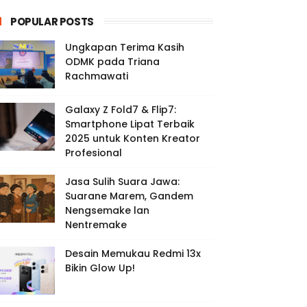
POPULAR POSTS
Ungkapan Terima Kasih
ODMK pada Triana
Rachmawati
Galaxy Z Fold7 & Flip7:
Smartphone Lipat Terbaik
2025 untuk Konten Kreator
Profesional
Jasa Sulih Suara Jawa:
Suarane Marem, Gandem
Nengsemake lan
Nentremake
Desain Memukau Redmi 13x
Bikin Glow Up!