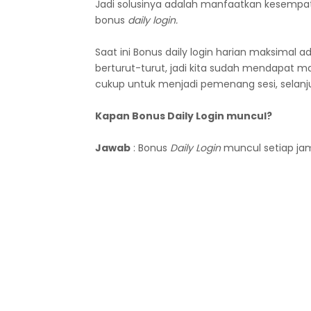
Jadi solusinya adalah manfaatkan kesempa
bonus
daily login.
Saat ini Bonus daily login harian maksimal 
berturut-turut, jadi kita sudah mendapat 
cukup untuk menjadi pemenang sesi, selanj
Kapan Bonus Daily Login muncul?
Jawab
: Bonus
Daily Login
muncul setiap jam