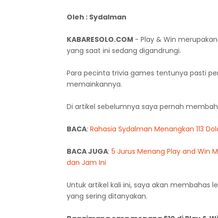
Oleh : Sydalman
KABARESOLO.COM
- Play & Win merupakan 
yang saat ini sedang digandrungi.
Para pecinta trivia games tentunya pasti p
memainkannya.
Di artikel sebelumnya saya pernah membaha
BACA
:
Rahasia Sydalman Menangkan 113 Dolar 
BACA JUGA
:
5 Jurus Menang Play and Win 
dan Jam Ini
Untuk artikel kali ini, saya akan membahas
yang sering ditanyakan.