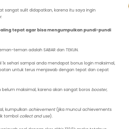
t sangat sulit didapatkan, karena itu saya ingin
r
.
 paling tepat agar bisa mengumpulkan pundi-pundi
n teman-teman adalah SABAR dan TEKUN.
mal 1x sehari sampai anda mendapat bonus login maksimal,
atan untuk terus menjawab dengan tepat dan cepat
n belum maksimal, karena akan sangat boros
booster
,
al, kumpulkan
achievement
(jika muncul achievements
lik tombol
collect and use
).