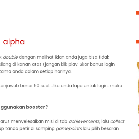
alpha
ik
double
dengan melihat iklan anda juga bisa tidak
ng di kanan atas (jangan klik play. Skor bonus login
ama anda dalam setiap harinya.
njawab benar 50 soal. Jika anda lupa untuk login, maka
ggunakan booster?
arus menyelesaikan misi di tab
achievements
, lalu
collect
p tanda petir di samping
gamepoints
lalu pilih besaran