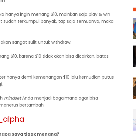
in?
Jika hanya ingin menang $10, mainkan saja play & win
ost sudah terkumpul banyak, tap saja semuanya, maka
akan sangat sulit untuk withdraw.
ang $10, karena $10 tidak akan bisa dicairkan, batas
er hanya demi kemenangan $10 lalu kemudian putus
i.
ah
mindset
Anda menjadi bagaimana agar bisa
menerus bertambah.
alpha
enapa Saya tidak menang?