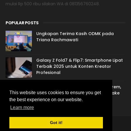
mulai Rp 500 ribu silakan WA di 081356760248.
POPULAR POSTS
Ungkapan Terima Kasih ODMK pada
Triana Rachmawati
Galaxy Z Fold7 & Flip7: Smartphone Lipat
Terbaik 2025 untuk Konten Kreator
Profesional
Jasa Sulih Suara Jawa: Suarane Marem,
Gandem Nengsemake lan Nentremake
This website uses cookies to ensure you get
the best experience on our website.
Learn more
Got it!
THEMEXPOSE