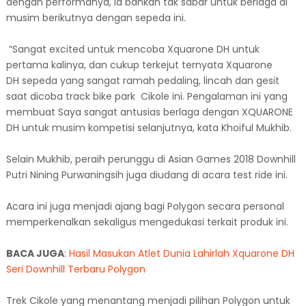
dengan performanya, ia bahkan tak sabar untuk berlaga di
musim berikutnya dengan sepeda ini.
“Sangat excited untuk mencoba Xquarone DH untuk
pertama kalinya, dan cukup terkejut ternyata Xquarone
DH sepeda yang sangat ramah pedaling, lincah dan gesit
saat dicoba track bike park Cikole ini. Pengalaman ini yang
membuat Saya sangat antusias berlaga dengan XQUARONE
DH untuk musim kompetisi selanjutnya, kata Khoiful Mukhib.
Selain Mukhib, peraih perunggu di Asian Games 2018 Downhill
Putri Nining Purwaningsih juga diudang di acara test ride ini.
Acara ini juga menjadi ajang bagi Polygon secara personal
memperkenalkan sekaligus mengedukasi terkait produk ini.
BACA JUGA
:
Hasil Masukan Atlet Dunia Lahirlah Xquarone DH
Seri Downhill Terbaru Polygon
Trek Cikole yang menantang menjadi pilihan Polygon untuk