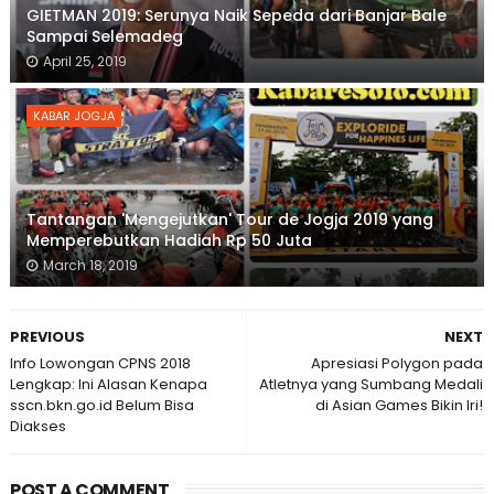
GIETMAN 2019: Serunya Naik Sepeda dari Banjar Bale
Sampai Selemadeg
April 25, 2019
KABAR JOGJA
Tantangan 'Mengejutkan' Tour de Jogja 2019 yang
Memperebutkan Hadiah Rp 50 Juta
March 18, 2019
PREVIOUS
NEXT
Info Lowongan CPNS 2018
Apresiasi Polygon pada
Lengkap: Ini Alasan Kenapa
Atletnya yang Sumbang Medali
sscn.bkn.go.id Belum Bisa
di Asian Games Bikin Iri!
Diakses
POST A COMMENT