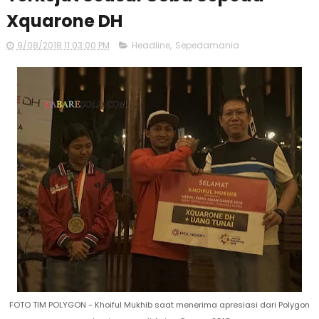
Xquarone DH
9/08/2018 11:03:00 PM
Headline
,
Sepedamania
FOTO TIM POLYGON - Khoiful Mukhib saat menerima apresiasi dari Polygon