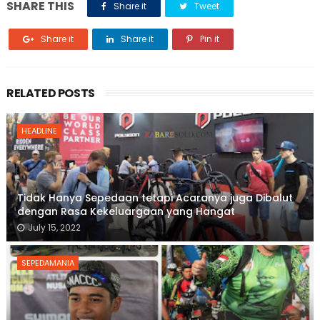
SHARE THIS
Share it
Tweet
Share it
Share it
Pin it
RELATED POSTS
HEADLINE
Tidak Hanya Sepedaan tetapi Acaranya juga Dibalut
dengan Rasa Kekeluargaan yang Hangat
July 15, 2022
SEPEDAMANIA