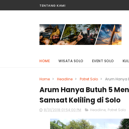
TENTANG KAMI
HOME
WISATA SOLO
EVENT SOLO
KUL
Home
>
Headline
>
Potret Solo
>
Arum Hanya B
Arum Hanya Butuh 5 Meni
Samsat Keliling di Solo
8/31/2018 01:54:00 PM
Headline
,
Potret Solo