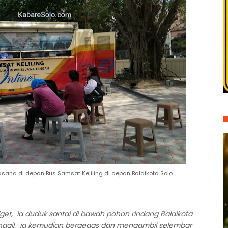
a di depan Bus Samsat Keliling di depan Balaikota Solo.
t, ia duduk santai di bawah pohon rindang Balaikota
nggil, ia kemudian bergegas dan mengambil selembar