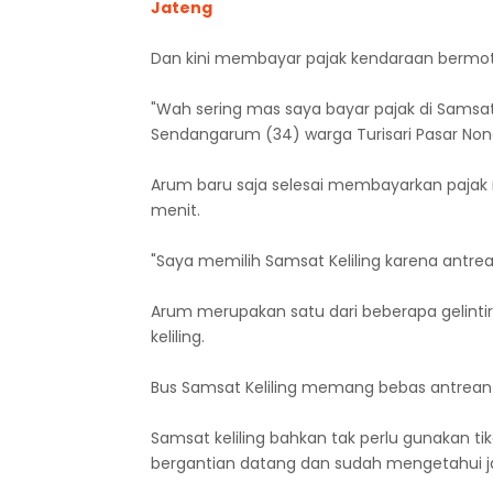
Jateng
Dan kini membayar pajak kendaraan bermoto
"Wah sering mas saya bayar pajak di Samsat K
Sendangarum (34) warga Turisari Pasar Nong
Arum baru saja selesai membayarkan pajak m
menit.
"Saya memilih Samsat Keliling karena antrean
Arum merupakan satu dari beberapa gelint
keliling.
Bus Samsat Keliling memang bebas antrean p
Samsat keliling bahkan tak perlu gunakan ti
bergantian datang dan sudah mengetahui jad