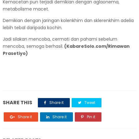
Kemacetan pun terjadi demikian dengan aglaonema,
metabolisme macet.
Demikian dengan jaringan kolenkhim dan sklerenkhim adelia
lebih tebal daripada kochin.
Jadi silakan mencoba, cermati dan pahami sebelum
mencoba, semoga berhasil.
(KabareSolo.com/Rimawan
Prasetiyo)
SHARE THIS
Share it
Tweet
Share it
Share it
Pin it