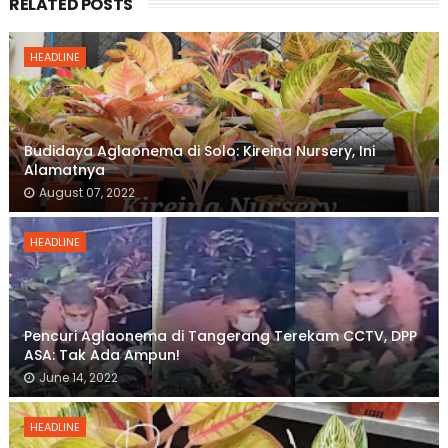
RELATED POSTS
HEADLINE
Budidaya Aglaonema di Solo: Kireina Nursery, Ini
Alamatnya
August 07, 2022
HEADLINE
Pencuri Aglaonema di Tangerang Terekam CCTV, DPP
ASA: Tak Ada Ampun!
June 14, 2022
HEADLINE