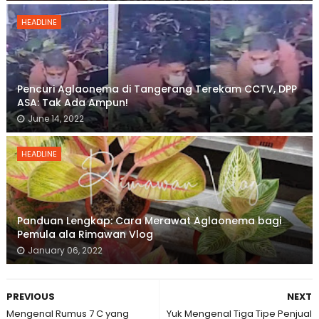
HEADLINE
Pencuri Aglaonema di Tangerang Terekam CCTV, DPP
ASA: Tak Ada Ampun!
June 14, 2022
HEADLINE
Panduan Lengkap: Cara Merawat Aglaonema bagi
Pemula ala Rimawan Vlog
January 06, 2022
PREVIOUS
NEXT
Mengenal Rumus 7 C yang
Yuk Mengenal Tiga Tipe Penjual