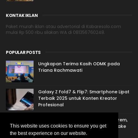
KONTAK IKLAN
Paket murah iklan atau advertorial di Kabaresolo.com
mulai Rp 500 ribu silakan WA di 081356760248.
POPULAR POSTS
Ungkapan Terima Kasih ODMK pada
Triana Rachmawati
Galaxy Z Fold7 & Flip7: Smartphone Lipat
Terbaik 2025 untuk Konten Kreator
Profesional
Jasa Sulih Suara Jawa: Suarane Marem,
Gandem Nengsemake lan Nentremake
This website uses cookies to ensure you get
the best experience on our website.