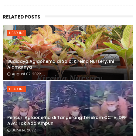
RELATED POSTS
HEADLINE
Budidaya Aglaonema di Solo: Kireina Nursery, Ini
Alamatnya
August 07, 2022
HEADLINE
Pencuri Aglaonema di Tangerang Terekam CCTV, DPP
ASA: Tak Ada Ampun!
June 14, 2022