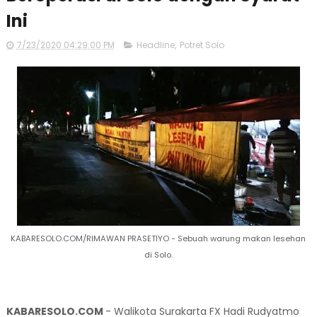
Ini
7/23/2020 04:29:00 PM
Headline
,
Potret Solo
KABARESOLO.COM/RIMAWAN PRASETIYO - Sebuah warung makan lesehan
di Solo.
KABARESOLO.COM
- Walikota Surakarta FX Hadi Rudyatmo