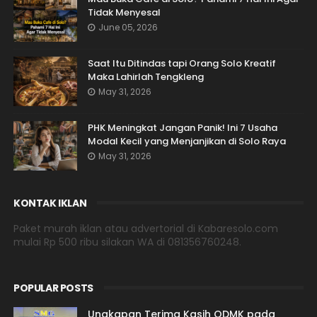
Tidak Menyesal
June 05, 2026
Saat Itu Ditindas tapi Orang Solo Kreatif
Maka Lahirlah Tengkleng
May 31, 2026
PHK Meningkat Jangan Panik! Ini 7 Usaha
Modal Kecil yang Menjanjikan di Solo Raya
May 31, 2026
KONTAK IKLAN
Paket murah iklan atau advertorial di Kabaresolo.com
mulai Rp 500 ribu silakan WA di 081356760248.
POPULAR POSTS
Ungkapan Terima Kasih ODMK pada