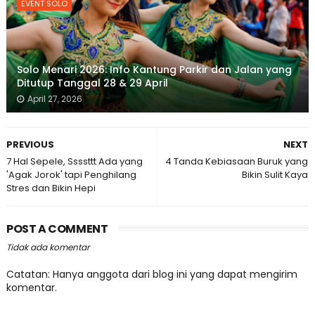
EVENT SOLO
Solo Menari 2026: Info Kantung Parkir dan Jalan yang
Ditutup Tanggal 28 & 29 April
April 27, 2026
PREVIOUS
NEXT
7 Hal Sepele, Ssssttt Ada yang
4 Tanda Kebiasaan Buruk yang
'Agak Jorok' tapi Penghilang
Bikin Sulit Kaya
Stres dan Bikin Hepi
POST A COMMENT
Tidak ada komentar
Catatan: Hanya anggota dari blog ini yang dapat mengirim
komentar.