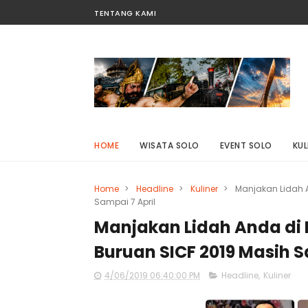
TENTANG KAMI
HOME
WISATA SOLO
EVENT SOLO
KUL
Home
>
Headline
>
Kuliner
>
Manjakan Lidah A
Sampai 7 April
Manjakan Lidah Anda di 
Buruan SICF 2019 Masih S
4/06/2019 06:40:00 PM
Headline
,
Kuliner