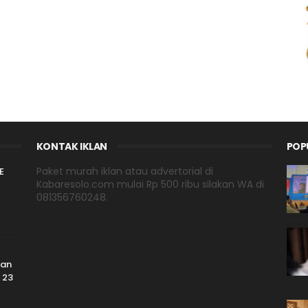
KONTAK IKLAN
POP
Paket murah iklan atau advertorial di
E
Kabaresolo.com mulai Rp 500 ribu silakan WA di
081356760248.
san
 23