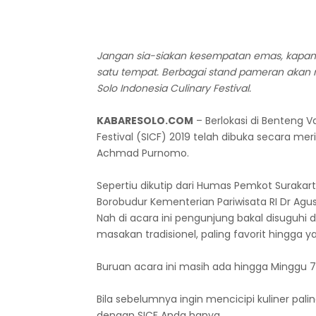
Jangan sia-siakan kesempatan emas, kapan
satu tempat. Berbagai stand pameran akan 
Solo Indonesia Culinary Festival.
KABARESOLO.COM
– Berlokasi di Benteng V
Festival (SICF) 2019 telah dibuka secara meri
Achmad Purnomo.
Sepertiu dikutip dari Humas Pemkot Surakar
Borobudur Kementerian Pariwisata RI Dr Agu
Nah di acara ini pengunjung bakal disuguhi
masakan tradisionel, paling favorit hingga 
Buruan acara ini masih ada hingga Minggu 7 A
Bila sebelumnya ingin mencicipi kuliner pali
dengan SICF Anda hanya