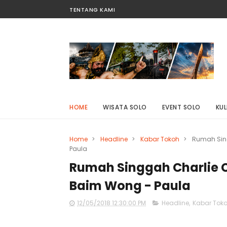
TENTANG KAMI
HOME
WISATA SOLO
EVENT SOLO
KUL
Home
>
Headline
>
Kabar Tokoh
>
Rumah Sing
Paula
Rumah Singgah Charlie C
Baim Wong - Paula
12/05/2018 12:30:00 PM
Headline
,
Kabar Tok