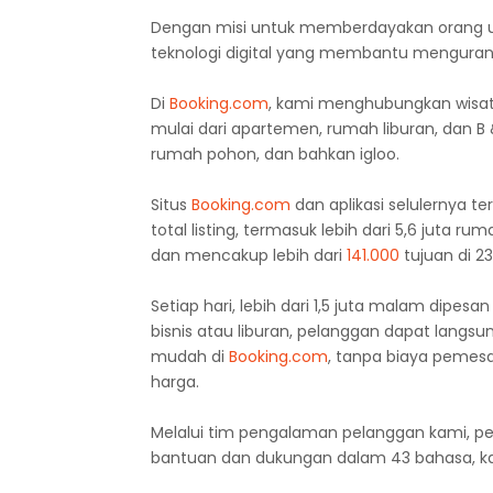
Dengan misi untuk memberdayakan orang 
teknologi digital yang membantu menguran
Di
Booking.com
, kami menghubungkan wisata
mulai dari apartemen, rumah liburan, dan B 
rumah pohon, dan bahkan igloo.
Situs
Booking.com
dan aplikasi selulernya t
total listing, termasuk lebih dari 5,6 juta 
dan mencakup lebih dari
141.000
tujuan di 23
Setiap hari, lebih dari 1,5 juta malam dipesa
bisnis atau liburan, pelanggan dapat lan
mudah di
Booking.com
, tanpa biaya pemes
harga.
Melalui tim pengalaman pelanggan kami, 
bantuan dan dukungan dalam 43 bahasa, k