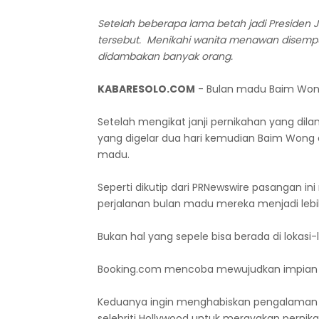
Setelah beberapa lama betah jadi Presiden
tersebut. Menikahi wanita menawan disemp
didambakan banyak orang.
KABARESOLO.COM
- Bulan madu Baim Wong
Setelah mengikat janji pernikahan yang dil
yang digelar dua hari kemudian Baim Wong 
madu.
Seperti dikutip dari PRNewswire pasangan
perjalanan bulan madu mereka menjadi leb
Bukan hal yang sepele bisa berada di lokasi
Booking.com mencoba mewujudkan impian s
Keduanya ingin menghabiskan pengalama
selebriti Hollywood untuk merayakan pernik