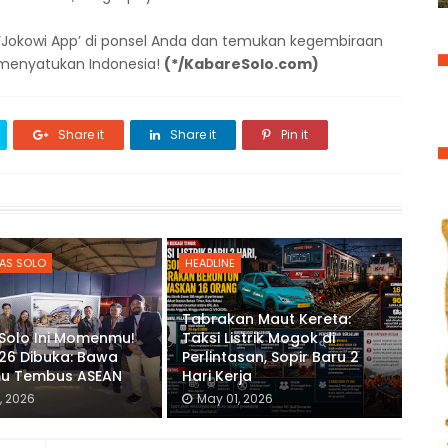
i ‘Jokowi App’ di ponsel Anda dan temukan kegembiraan
 menyatukan Indonesia!
(*/KabareSolo.com)
Share it
Share it
Pin it
AS SOLO
HEADLINE
Tabrakan Maut Kereta:
 Solo Ini Momenmu!
Taksi Listrik Mogok di
26 Dibuka: Bawa
Perlintasan, Sopir Baru 2
u Tembus ASEAN
Hari Kerja
, 2026
May 01, 2026