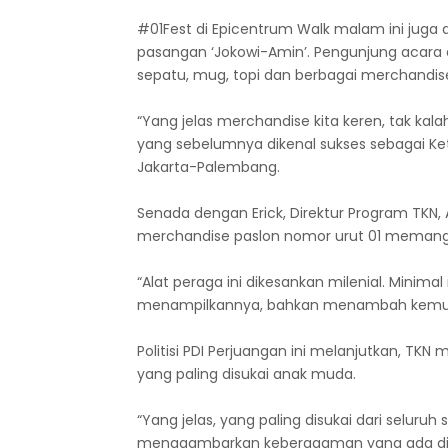
#01Fest di Epicentrum Walk malam ini jug
pasangan ‘Jokowi-Amin’. Pengunjung acara 
sepatu, mug, topi dan berbagai merchandise
“Yang jelas merchandise kita keren, tak kal
yang sebelumnya dikenal sukses sebagai K
Jakarta-Palembang.
Senada dengan Erick, Direktur Program TKN
merchandise paslon nomor urut 01 memang
“Alat peraga ini dikesankan milenial. Minimal
menampilkannya, bahkan menambah kemudaa
Politisi PDI Perjuangan ini melanjutkan, 
yang paling disukai anak muda.
“Yang jelas, yang paling disukai dari seluruh
menggambarkan keberagaman yang ada di I