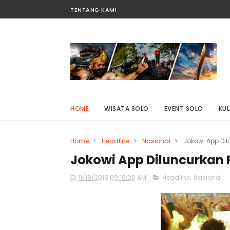
TENTANG KAMI
HOME
WISATA SOLO
EVENT SOLO
KUL
Home
>
Headline
>
Nasional
>
Jokowi App Dil
Jokowi App Diluncurkan P
11/18/2018 09:10:00 AM
Headline
,
Nasional