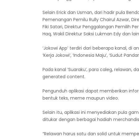
Selain Erick dan Usman, dari hadir pula Ben
Pemenangan Pemilu Rully Chairul Azwar, Dir
Fiki Satari, Direktur Penggalangan Pemilih 
Haq, Wakil Direktur Saksi Lukman Edy dan lain
‘Jokowi App’ terdiri dari beberapa kanal, di a
‘Kerja Jokowi’, ‘Indonesia Maju’, ‘Sudut Panda
Pada kanal ‘Suaraku’, para caleg, relawan, d
generated content.
Pengunduh aplikasi dapat memberikan info
bentuk teks, meme maupun video.
Selain itu, aplikasi ini menyediakan pula g
ditukar dengan berbagai hadiah merchandis
“Relawan harus satu dan solid untuk mempe