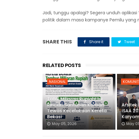
Jadi, tunggu apalagi? Segera unduh aplikas
politik dalam masa kampanye Pemilu yang
SHARE THIS
Share it
Tweet
RELATED POSTS
NASIONAL
KOMUNIT
Total Miliaran Rupiah! Ini
Rincian Santunan Korban
Arsitek
Tewas Kecelakaan Kereta
ISAA 20
Bekasi
Karyam
May 05, 2026
May 01