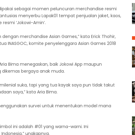
a dipakai sebagai momen peluncuran merchandise resmi
antusias menyerbu Lapak01 tempat penjualan jaket, kaos,
 resmi ‘Jokowi-Amin’.
ah dengan merchandise Asian Games,” kata Erick Thohir,
etua INASGOC, komite penyelenggara Asian Games 2018
, Aria Bima menegaskan, baik Jokowi App maupun
 dikemas bergaya anak muda.
 milenial suka, tapi yang tua kayak saya pun tidak takut
n saya,” kata Aria Bima.
TKN menggunakan survei untuk menentukan model mana
 simbol ini adalah #01 yang warna-warni. Ini
ndonesia,” ungkapnya.