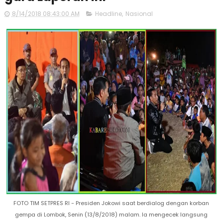
8/14/2018 08:43:00 AM
Headline
,
Nasional
FOTO TIM SETPRES RI - Presiden Jokowi saat berdialog dengan korban
gempa di Lombok, Senin (13/8/2018) malam. Ia mengecek langsung