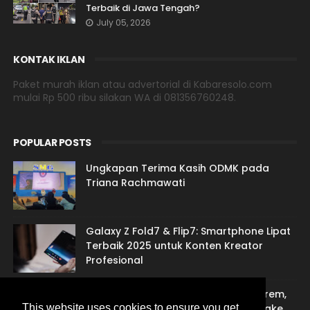
Terbaik di Jawa Tengah?
July 05, 2026
KONTAK IKLAN
Paket murah iklan atau advertorial di Kabaresolo.com
mulai Rp 500 ribu silakan WA di 081356760248.
POPULAR POSTS
Ungkapan Terima Kasih ODMK pada
Triana Rachmawati
Galaxy Z Fold7 & Flip7: Smartphone Lipat
Terbaik 2025 untuk Konten Kreator
Profesional
Jasa Sulih Suara Jawa: Suarane Marem,
Gandem Nengsemake lan Nentremake
This website uses cookies to ensure you get