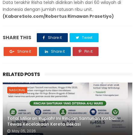
Data terakhir Risha telah didirikan lebih dari 60 wilayah di
Indonesia dengan jumlah ratusan ribu unit.
(KabareSolo.com/Robertus Rimawan Prasetiyo)
SHARE THIS
Share it
Tweet
Share it
Share it
Pin it
RELATED POSTS
NASIONAL
Total Miliaran Rupiah! Ini Rincian Santunan Korban
Tewas Kecelakaan Kereta Bekasi
May 05, 2026