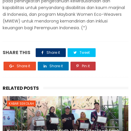
pada peningkatan pengetahuan kewirausahaan dan
kapabilitas untuk penyandang disabilitas dan kaum marjinal
di Indonesia, dan program Maybank Women Eco-Weavers
(MWEW) untuk mendorong kemandirian dan inklusi
keuangan bagi Perempuan Indonesia. (*)
SHARE THIS
Share it
Tweet
Share it
Share it
Pin it
RELATED POSTS
KABAR SEKOLAH
Kewirausahaan Peserta Didik Vokasi Difasilitasi Sejak