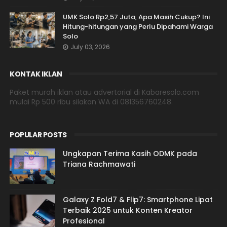
UMK Solo Rp2,57 Juta, Apa Masih Cukup? Ini
Hitung-hitungan yang Perlu Dipahami Warga
Solo
July 03, 2026
KONTAK IKLAN
Paket murah iklan atau advertorial di Kabaresolo.com
mulai Rp 500 ribu silakan WA di 081356760248.
POPULAR POSTS
Ungkapan Terima Kasih ODMK pada
Triana Rachmawati
Galaxy Z Fold7 & Flip7: Smartphone Lipat
Terbaik 2025 untuk Konten Kreator
Profesional