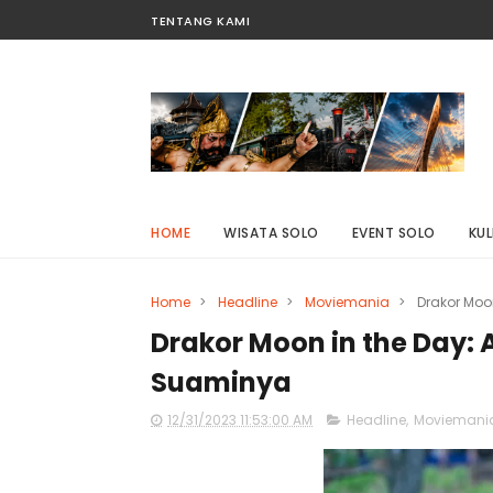
TENTANG KAMI
HOME
WISATA SOLO
EVENT SOLO
KUL
Home
>
Headline
>
Moviemania
>
Drakor Moo
Drakor Moon in the Day:
Suaminya
12/31/2023 11:53:00 AM
Headline
,
Moviemani