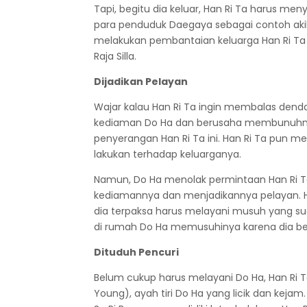
Tapi, begitu dia keluar, Han Ri Ta harus m
para penduduk Daegaya sebagai contoh akiba
melakukan pembantaian keluarga Han Ri Ta i
Raja Silla.
Dijadikan Pelayan
Wajar kalau Han Ri Ta ingin membalas dend
kediaman Do Ha dan berusaha membunuhny
penyerangan Han Ri Ta ini. Han Ri Ta pun
lakukan terhadap keluarganya.
Namun, Do Ha menolak permintaan Han Ri Ta
kediamannya dan menjadikannya pelayan. H
dia terpaksa harus melayani musuh yang su
di rumah Do Ha memusuhinya karena dia ber
Dituduh Pencuri
Belum cukup harus melayani Do Ha, Han Ri 
Young), ayah tiri Do Ha yang licik dan keja