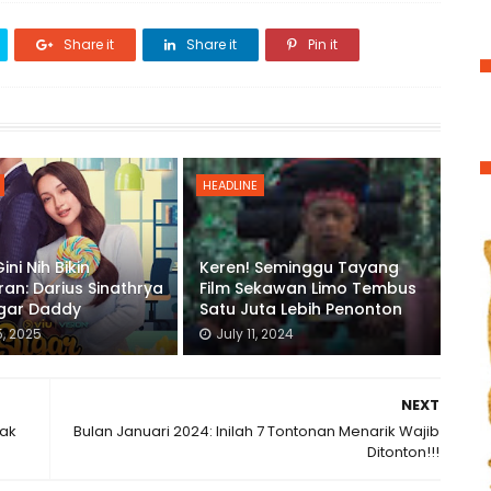
Share it
Share it
Pin it
HEADLINE
ni Nih Bikin
Keren! Seminggu Tayang
an: Darius Sinathrya
Film Sekawan Limo Tembus
ugar Daddy
Satu Juta Lebih Penonton
, 2025
July 11, 2024
NEXT
mak
Bulan Januari 2024: Inilah 7 Tontonan Menarik Wajib
Ditonton!!!