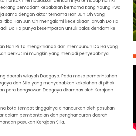
patan untuk membalaskan dendamnya terhadap Han Ri
bagai seorang pemadam kebakaran bernama Kang Young Hwa.
rja sama dengan aktor ternama Han Jun Oh yang
iba-tiba Han Jun Oh mengalami kecelakaan, arwah Do Ha
 Jadi, Do Ha punya kesempatan untuk balas dendam ke
lasan Han Ri Ta mengkhianati dan membunuh Do Ha yang
san berikut ini mungkin yang menjadi penyebabnya.
erang daerah wilayah Daegaya. Pada masa pemerintahan
Daegaya dan Silla yang menyebabkan kekalahan di pihak
aan para bangsawan Daegaya dirampas oleh Kerajaan
mana kota tempat tinggalnya dihancurkan oleh pasukan
besar dalam pembantaian dan penghancuran daerah
ndan pasukan Kerajaan Silla.