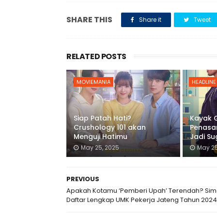
SHARE THIS
Share it
Tweet
RELATED POSTS
MOVIEMANIA
HEADLINE
Siap Patah Hati?
Kayak Gi
Crushology 101 akan
Penasar
Menguji Hatimu
Jadi S
May 25, 2025
May 25
PREVIOUS
Apakah Kotamu ‘Pemberi Upah’ Terendah? Si
Daftar Lengkap UMK Pekerja Jateng Tahun 2024