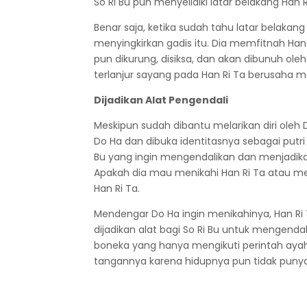
So Ri Bu pun menyelidiki latar belakang Han 
Benar saja, ketika sudah tahu latar belakang
menyingkirkan gadis itu. Dia memfitnah Han
pun dikurung, disiksa, dan akan dibunuh ole
terlanjur sayang pada Han Ri Ta berusaha m
Dijadikan Alat Pengendali
Meskipun sudah dibantu melarikan diri oleh D
Do Ha dan dibuka identitasnya sebagai putri 
Bu yang ingin mengendalikan dan menjadikan
Apakah dia mau menikahi Han Ri Ta atau me
Han Ri Ta.
Mendengar Do Ha ingin menikahinya, Han Ri 
dijadikan alat bagi So Ri Bu untuk mengendal
boneka yang hanya mengikuti perintah ayahn
tangannya karena hidupnya pun tidak punya