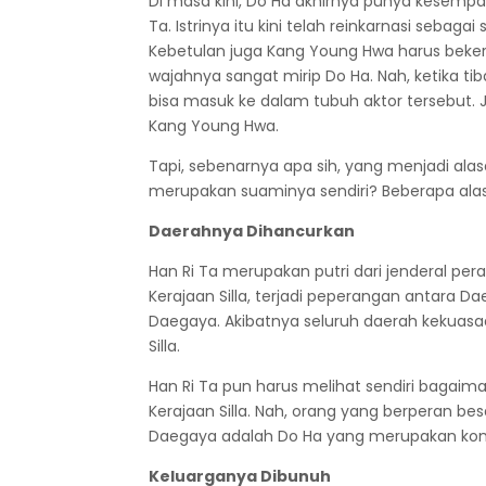
Di masa kini, Do Ha akhirnya punya kesem
Ta. Istrinya itu kini telah reinkarnasi se
Kebetulan juga Kang Young Hwa harus beke
wajahnya sangat mirip Do Ha. Nah, ketika t
bisa masuk ke dalam tubuh aktor tersebut.
Kang Young Hwa.
Tapi, sebenarnya apa sih, yang menjadi a
merupakan suaminya sendiri? Beberapa ala
Daerahnya Dihancurkan
Han Ri Ta merupakan putri dari jenderal p
Kerajaan Silla, terjadi peperangan antara 
Daegaya. Akibatnya seluruh daerah kekuas
Silla.
Han Ri Ta pun harus melihat sendiri bagai
Kerajaan Silla. Nah, orang yang berperan 
Daegaya adalah Do Ha yang merupakan koma
Keluarganya Dibunuh