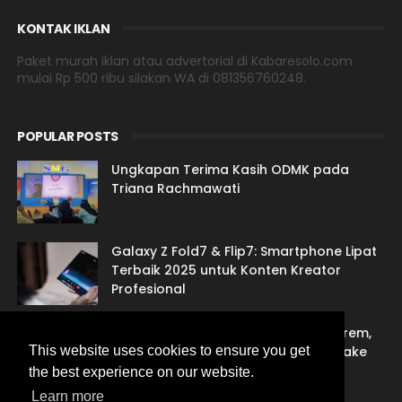
KONTAK IKLAN
Paket murah iklan atau advertorial di Kabaresolo.com
mulai Rp 500 ribu silakan WA di 081356760248.
POPULAR POSTS
Ungkapan Terima Kasih ODMK pada
Triana Rachmawati
Galaxy Z Fold7 & Flip7: Smartphone Lipat
Terbaik 2025 untuk Konten Kreator
Profesional
Jasa Sulih Suara Jawa: Suarane Marem,
Gandem Nengsemake lan Nentremake
This website uses cookies to ensure you get
the best experience on our website.
Learn more