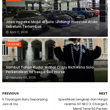
Jasa Inspeksi Mobil di Solo: Lindungi Investasi Anda
Sebelum Terlambat
April 17, 2026
HEADLINE
Sambut Tahun Kuda! Wahai Crazy Rich Kota Solo
Perkenalkan Ini Vespa 946 Horse
February 05, 2026
PREVIOUS
NEXT
5 Tayangan Baru Sepanjang
Spesifikasi Lengkap dan Harga
Juni di Viu
realme GT NEO 3: Charge 5
Menit Terisi 50 Persen