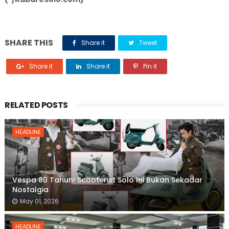
SHARE THIS
Share it
Tweet
Share it
Share it
Pin it
RELATED POSTS
HEADLINE
Vespa 80 Tahun! Scooterist Solo Ini Bukan Sekadar
Nostalgia
May 01, 2026
HEADLINE