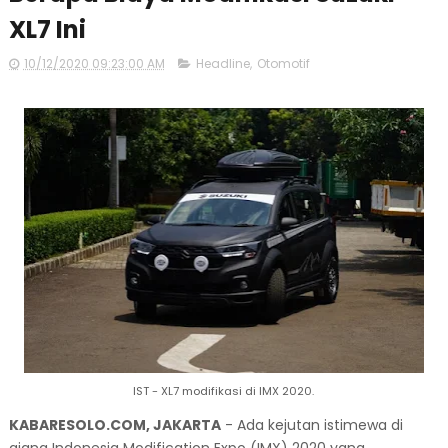
XL7 Ini
10/12/2020 09:23:00 AM
Headline
,
Otomotif
IST - XL7 modifikasi di IMX 2020.
KABARESOLO.COM, JAKARTA
- Ada kejutan istimewa di
ajang Indonesia Modification Expo (IMX) 2020 yang