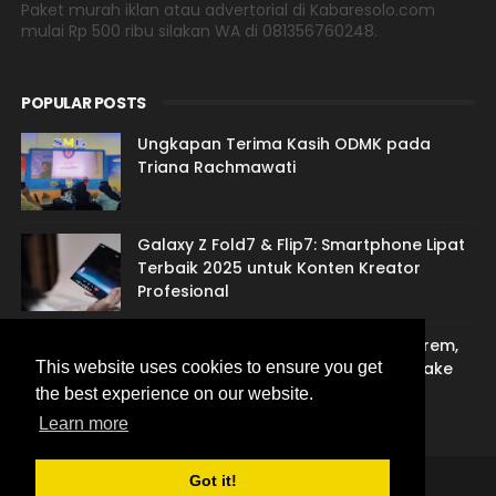
Paket murah iklan atau advertorial di Kabaresolo.com
mulai Rp 500 ribu silakan WA di 081356760248.
POPULAR POSTS
Ungkapan Terima Kasih ODMK pada
Triana Rachmawati
Galaxy Z Fold7 & Flip7: Smartphone Lipat
Terbaik 2025 untuk Konten Kreator
Profesional
Jasa Sulih Suara Jawa: Suarane Marem,
Gandem Nengsemake lan Nentremake
This website uses cookies to ensure you get
the best experience on our website.
Learn more
Got it!
THEMEXPOSE