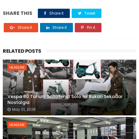
SHARE THIS
Share it
Tweet
Share it
Share it
Pin it
RELATED POSTS
HEADLINE
Vespa 80 Tahun! Scooterist Solo Ini Bukan Sekadar
Nostalgia
May 01, 2026
HEADLINE