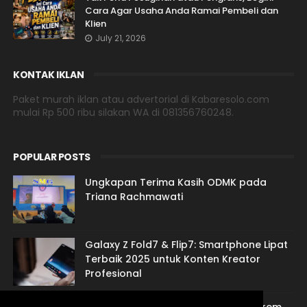
Cara Agar Usaha Anda Ramai Pembeli dan
Klien
July 21, 2026
KONTAK IKLAN
Paket murah iklan atau advertorial di Kabaresolo.com
mulai Rp 500 ribu silakan WA di 081356760248.
POPULAR POSTS
Ungkapan Terima Kasih ODMK pada
Triana Rachmawati
Galaxy Z Fold7 & Flip7: Smartphone Lipat
Terbaik 2025 untuk Konten Kreator
Profesional
Jasa Sulih Suara Jawa: Suarane Marem,