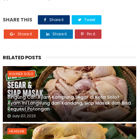
SHARE THIS
Share it
Tweet
Share it
Share it
Pin it
RELATED POSTS
KULINER SOLO
Bingung Cari Ayam Kampung Segar di Kota Solo?
Ayam Ini Langsung dari Kandang, Siap Masak dan Bisa
Request Potongan
July 27, 2026
HEADLINE