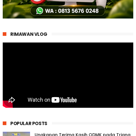
RIMAWAN VLOG
POPULAR POSTS
Ungkapan Terima Kasih ODMK pada Triana