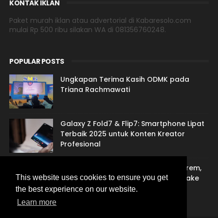
KONTAK IKLAN
Paket murah iklan atau advertorial di Kabaresolo.com
mulai Rp 500 ribu silakan WA di 081356760248.
POPULAR POSTS
Ungkapan Terima Kasih ODMK pada
Triana Rachmawati
Galaxy Z Fold7 & Flip7: Smartphone Lipat
Terbaik 2025 untuk Konten Kreator
Profesional
Jasa Sulih Suara Jawa: Suarane Marem,
Gandem Nengsemake lan Nentremake
This website uses cookies to ensure you get
the best experience on our website.
Learn more