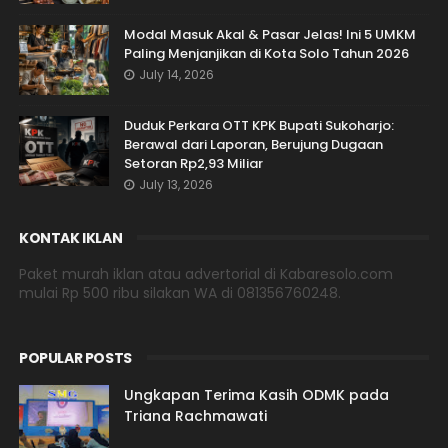
Modal Masuk Akal & Pasar Jelas! Ini 5 UMKM
Paling Menjanjikan di Kota Solo Tahun 2026
July 14, 2026
Duduk Perkara OTT KPK Bupati Sukoharjo:
Berawal dari Laporan, Berujung Dugaan
Setoran Rp2,93 Miliar
July 13, 2026
KONTAK IKLAN
Paket murah iklan atau advertorial di Kabaresolo.com
mulai Rp 500 ribu silakan WA di 081356760248.
POPULAR POSTS
Ungkapan Terima Kasih ODMK pada
Triana Rachmawati