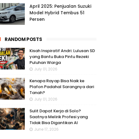
April 2025: Penjualan Suzuki
Model Hybrid Tembus 51
Persen
RANDOM POSTS
Kisah Inspiratif Andri: Lulusan SD
yang Bantu Buka Pintu Rezeki
Puluhan Warga
July 01, 2026
Kenapa Rayap Bisa Naik ke
Plafon Padahal Sarangnya dari
Tanah?
July 01, 2026
Sulit Dapat Kerja di Solo?
Saatnya Melirik Profesi yang
Tidak Bisa Digantikan AI
June 17, 2026