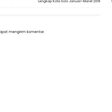
Lengkap Kota Solo Januari-Maret 2019
 dapat mengirim komentar.