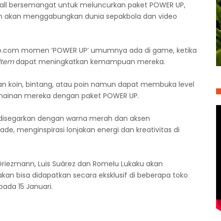
all bersemangat untuk meluncurkan paket POWER UP,
akan akan menggabungkan dunia sepakbola dan video
eSolo.com momen ‘POWER UP’ umumnya ada di game, ketika
item
dapat meningkatkan kemampuan mereka.
n koin, bintang, atau poin namun dapat membuka level
rmainan mereka dengan paket POWER UP.
1 disegarkan dengan warna merah dan aksen
de, menginspirasi lonjakan energi dan kreativitas di
 Griezmann, Luis Suárez dan Romelu Lukaku akan
n bisa didapatkan secara eksklusif di beberapa toko
 pada 15 Januari.