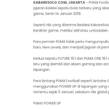
KABARESOLO.COM, JAKARTA
- PUMA Footb
jajaran koleksi sepatu bola terbaru yang 
game, Senin 14 Januari 2019.
Seperti rilis yang diterima Redaksi Kabar
karakter game, melalui
skill
atau
unlockable 
Para pemain PUMA tidak perlu mengumpulka
baru
New Levels
, dan menjadi jagoan di pe
Kedua sepatu FUTURE 19.1 dan PUMA ONE 19.
biru yang diambil dari aksen gaming dan arca
lapangan.
Para bintang PUMA Football seperti Antoine
menggunakan POWER UP di lapangan yang aka
tertentu sejak 11 Januari, sebelum rilis global
Paket POWER UP