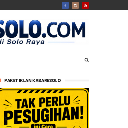
PAKET IKLAN KABARESOLO