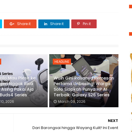
Share it
Share it
Pin it
HEADLINE
lo Mau Plesir ke
Wuih Gini Rasanya Pemesan
geri Nggak Bisa
Pertama Unboxing! Warga
Asing Pakai Aja
Solo Siapkah Punya HP AI
Buds4 Series
Terbaik: Galaxy S26 Series
10, 2026
March 09, 2026
NEXT
Dari Barongsai hingga Wayang Kulit! Ini Event