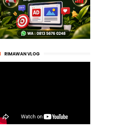
RIMAWAN VLOG