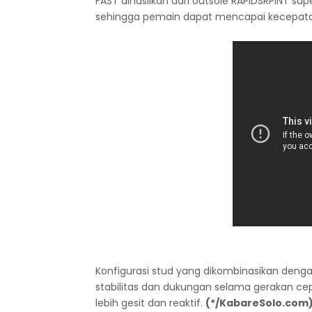
FAST dihasilkan dari outsole RAPIDSRPINT s
sehingga pemain dapat mencapai kecepatan
Konfigurasi stud yang dikombinasikan den
stabilitas dan dukungan selama gerakan c
lebih gesit dan reaktif.
(*/KabareSolo.com