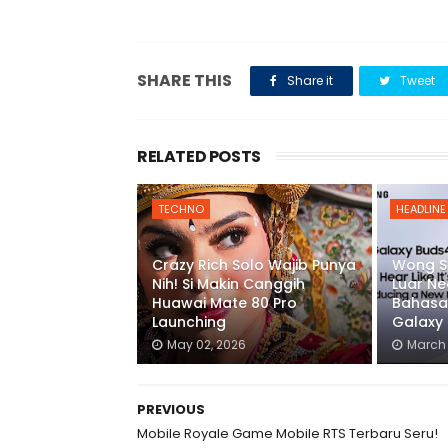
SHARE THIS
Share it
Tweet
RELATED POSTS
TECHNO
HEADLINE
Crazy Rich Solo Wajib Punya
Wong So
Nih! Si Makin Canggih
Luar Ne
Huawai Mate 80 Pro
Bahasa 
Launching
Galaxy 
May 02, 2026
March 
PREVIOUS
Mobile Royale Game Mobile RTS Terbaru Seru!