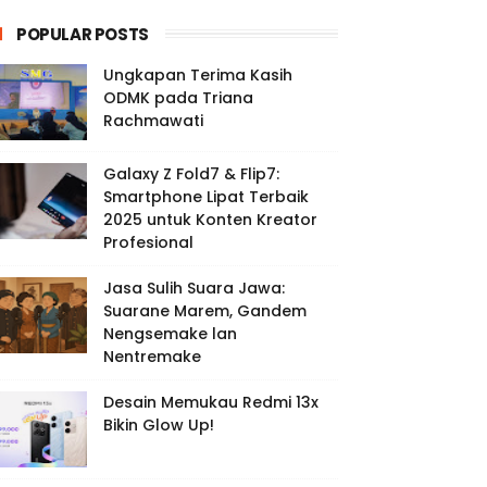
POPULAR POSTS
Ungkapan Terima Kasih
ODMK pada Triana
Rachmawati
Galaxy Z Fold7 & Flip7:
Smartphone Lipat Terbaik
2025 untuk Konten Kreator
Profesional
Jasa Sulih Suara Jawa:
Suarane Marem, Gandem
Nengsemake lan
Nentremake
Desain Memukau Redmi 13x
Bikin Glow Up!