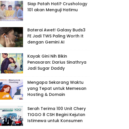
Siap Patah Hati? Crushology
101 akan Menguji Hatimu
Baterai Awet! Galaxy Buds3
FE Jadi TWS Paling Worth It
dengan Gemini AI
Kayak Gini Nih Bikin
Penasaran: Darius Sinathrya
Jadi Sugar Daddy
Mengapa Sekarang Waktu
yang Tepat untuk Memesan
Hosting & Domain
Serah Terima 100 Unit Chery
TIGGO 8 CSH Begini Kejutan
Istimewa untuk Konsumen