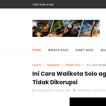
TENTANG KAMI
HOME
WISATA SOLO
EVENT SOLO
KUL
Home
>
Headline
>
Potret Solo
>
Ini Cara Wali
Ini Cara Walikota Solo a
Tidak Dikorupsi
10/08/2018 07:58:00 AM
Headline
,
Potret Sol