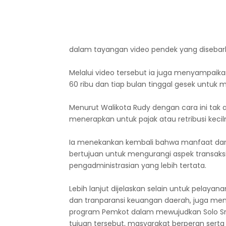
dalam tayangan video pendek yang disebar
Melalui video tersebut ia juga menyampaikan
60 ribu dan tiap bulan tinggal gesek untuk
Menurut Walikota Rudy dengan cara ini tak ad
menerapkan untuk pajak atau retribusi keciln
Ia menekankan kembali bahwa manfaat dar
bertujuan untuk mengurangi aspek transaksi
pengadministrasian yang lebih tertata.
Lebih lanjut dijelaskan selain untuk pelayan
dan tranparansi keuangan daerah, juga me
program Pemkot dalam mewujudkan Solo Sma
tujuan tersebut, masyarakat berperan sert