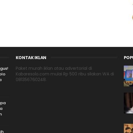
KONTAK IKLAN
POP
Paket murah iklan atau advertorial di
gus!
Kabaresolo.com mulai Rp 500 ribu silakan WA di
olo
081356760248.
a
apa
ta
n
ih