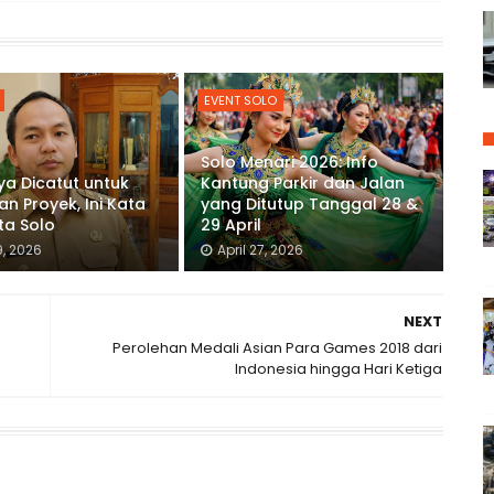
EVENT SOLO
Solo Menari 2026: Info
a Dicatut untuk
Kantung Parkir dan Jalan
an Proyek, Ini Kata
yang Ditutup Tanggal 28 &
ta Solo
29 April
9, 2026
April 27, 2026
NEXT
Perolehan Medali Asian Para Games 2018 dari
Indonesia hingga Hari Ketiga