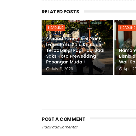
RELATED POSTS
HEADLINE
HEADLINE
Sempat Hilang, Kini Plang
Ikonik Kota Solo Kembali
Terpasang! Pagi Tadi Jadi
Namany
Saksi Foto Prewedding
Bisnis d
Pasangan Muda
Wali Ko
July 21, 2026
April 2
POST A COMMENT
Tidak ada komentar