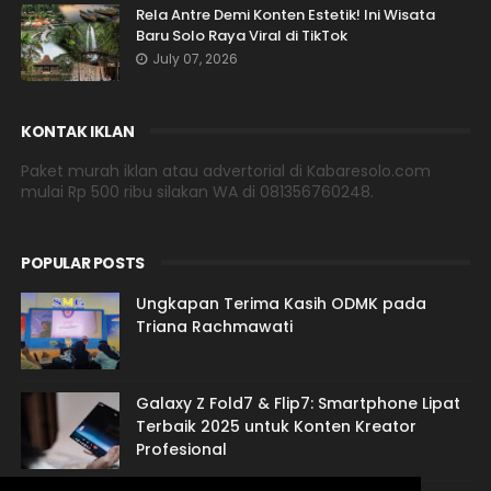
Rela Antre Demi Konten Estetik! Ini Wisata
Baru Solo Raya Viral di TikTok
July 07, 2026
KONTAK IKLAN
Paket murah iklan atau advertorial di Kabaresolo.com
mulai Rp 500 ribu silakan WA di 081356760248.
POPULAR POSTS
Ungkapan Terima Kasih ODMK pada
Triana Rachmawati
Galaxy Z Fold7 & Flip7: Smartphone Lipat
Terbaik 2025 untuk Konten Kreator
Profesional