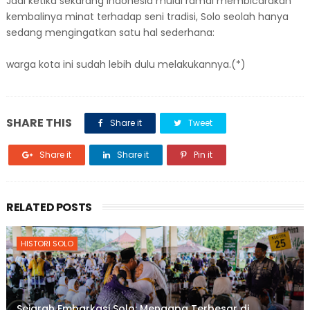
Jadi ketika sekarang Indonesia mulai ramai membicarakan
kembalinya minat terhadap seni tradisi, Solo seolah hanya
sedang mengingatkan satu hal sederhana:
warga kota ini sudah lebih dulu melakukannya.(*)
SHARE THIS
Share it
Tweet
Share it
Share it
Pin it
RELATED POSTS
HISTORI SOLO
Sejarah Embarkasi Solo: Mengapa Terbesar di