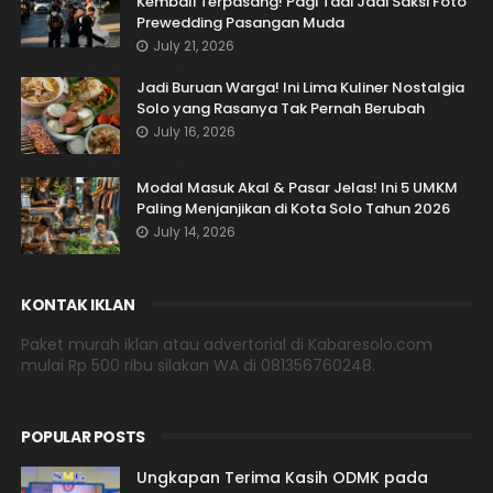
Kembali Terpasang! Pagi Tadi Jadi Saksi Foto
Prewedding Pasangan Muda
July 21, 2026
Jadi Buruan Warga! Ini Lima Kuliner Nostalgia
Solo yang Rasanya Tak Pernah Berubah
July 16, 2026
Modal Masuk Akal & Pasar Jelas! Ini 5 UMKM
Paling Menjanjikan di Kota Solo Tahun 2026
July 14, 2026
KONTAK IKLAN
Paket murah iklan atau advertorial di Kabaresolo.com
mulai Rp 500 ribu silakan WA di 081356760248.
POPULAR POSTS
Ungkapan Terima Kasih ODMK pada