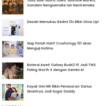
Jasa Sulih Suara Jawa: Suarane Marem,
Gandem Nengsemake lan Nentremake
Desain Memukau Redmi 13x Bikin Glow Up!
Siap Patah Hati? Crushology 101 akan
Menguji Hatimu
Baterai Awet! Galaxy Buds3 FE Jadi TWS
Paling Worth It dengan Gemini AI
Kayak Gini Nih Bikin Penasaran: Darius
Sinathrya Jadi Sugar Daddy