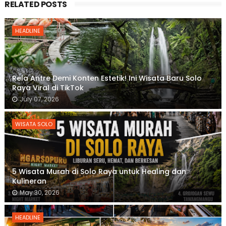
RELATED POSTS
HEADLINE
Rela Antre Demi Konten Estetik! Ini Wisata Baru Solo
Raya Viral di TikTok
July 07, 2026
WISATA SOLO
5 Wisata Murah di Solo Raya untuk Healing dan
Kulineran
May 30, 2026
HEADLINE