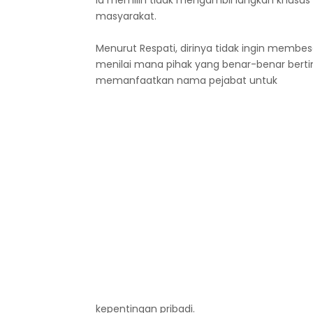
Ia memilih tidak mengambil langkah khusu
masyarakat.
Menurut Respati, dirinya tidak ingin membes
menilai mana pihak yang benar-benar bert
memanfaatkan nama pejabat untuk
kepentingan pribadi.