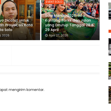
EVENT SOLO
Solo Menari 2026: Info
a Dicatut untuk
Kantung Parkir dan Jalan
an Proyek, Ini Kata
yang Ditutup Tanggal 28 &
ta Solo
29 April
9, 2026
April 27, 2026
 dapat mengirim komentar.