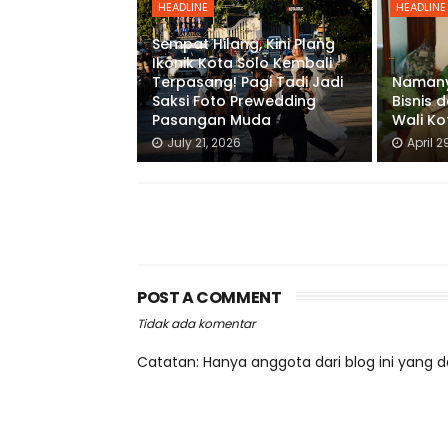
HEADLINE
HEADLINE
Sempat Hilang, Kini Plang
Ikonik Kota Solo Kembali
Terpasang! Pagi Tadi Jadi
Namany
Saksi Foto Prewedding
Bisnis d
Pasangan Muda
Wali Ko
July 21, 2026
April 2
POST A COMMENT
Tidak ada komentar
Catatan: Hanya anggota dari blog ini yang