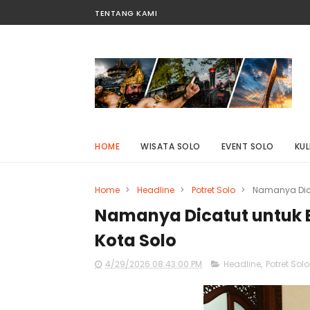
TENTANG KAMI
HOME
WISATA SOLO
EVENT SOLO
KUL
Home
>
Headline
>
Potret Solo
>
Namanya Dicat
Namanya Dicatut untuk Bi
Kota Solo
4/29/2026 08:43:00 PM
Headline
,
Potret Solo