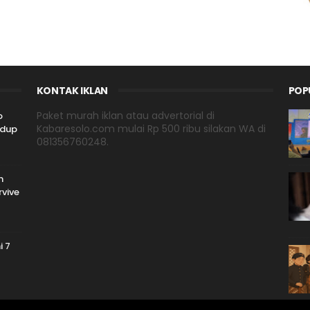
KONTAK IKLAN
POP
Paket murah iklan atau advertorial di
o
Kabaresolo.com mulai Rp 500 ribu silakan WA di
idup
081356760248.
n
rvive
i 7