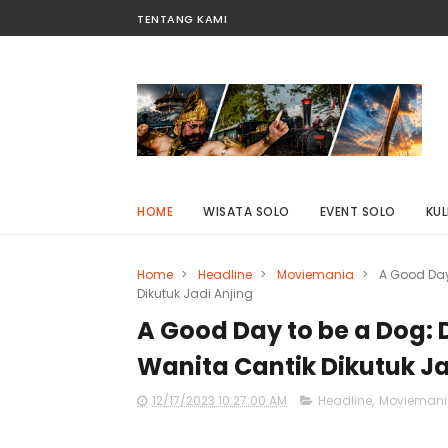
TENTANG KAMI
HOME
WISATA SOLO
EVENT SOLO
KUL
Home
>
Headline
>
Moviemania
>
A Good Day
Dikutuk Jadi Anjing
A Good Day to be a Dog: 
Wanita Cantik Dikutuk Ja
12/17/2023 10:27:00 AM
Headline
,
Movieman