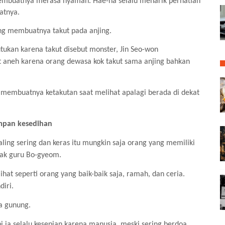
embuatnya merasa nyaman. Hae-na selalu menarik perhatian
katnya.
ang membuatnya takut pada anjing.
ukan karena takut disebut monster, Jin Seo-won
t aneh karena orang dewasa kok takut sama anjing bahkan
embuatnya ketakutan saat melihat apalagi berada di dekat
impan kesedihan
ing sering dan keras itu mungkin saja orang yang memiliki
 Pak guru Bo-gyeom.
ihat seperti orang yang baik-baik saja, ramah, dan ceria.
diri.
wa gunung.
pi ia selalu kesepian karena manusia, meski sering berdoa