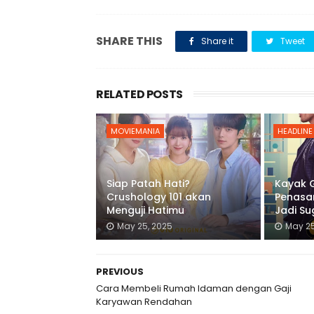
SHARE THIS
Share it
Tweet
RELATED POSTS
MOVIEMANIA
HEADLINE
Siap Patah Hati?
Kayak Gi
Crushology 101 akan
Penasar
Menguji Hatimu
Jadi S
May 25, 2025
May 25
PREVIOUS
Cara Membeli Rumah Idaman dengan Gaji
Karyawan Rendahan