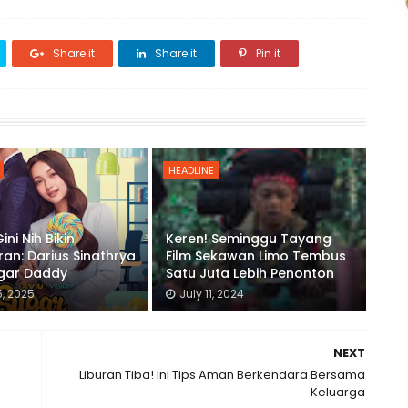
Share it
Share it
Pin it
HEADLINE
ni Nih Bikin
Keren! Seminggu Tayang
an: Darius Sinathrya
Film Sekawan Limo Tembus
ugar Daddy
Satu Juta Lebih Penonton
, 2025
July 11, 2024
NEXT
Liburan Tiba! Ini Tips Aman Berkendara Bersama
Keluarga