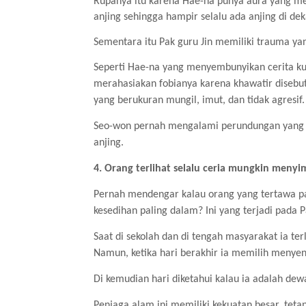
Rupanya itu karena Hae-na punya aura yang m
anjing sehingga hampir selalu ada anjing di de
Sementara itu Pak guru Jin memiliki trauma y
Seperti Hae-na yang menyembunyikan cerita kut
merahasiakan fobianya karena khawatir disebu
yang berukuran mungil, imut, dan tidak agresif.
Seo-won pernah mengalami perundungan yang m
anjing.
4. Orang terlihat selalu ceria mungkin meny
Pernah mendengar kalau orang yang tertawa pal
kesedihan paling dalam? Ini yang terjadi pada
Saat di sekolah dan di tengah masyarakat ia terl
Namun, ketika hari berakhir ia memilih menyen
Di kemudian hari diketahui kalau ia adalah de
Penjaga alam ini memiliki kekuatan besar, teta