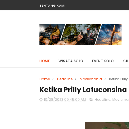
TENTANG KAMI
HOME
WISATA SOLO
EVENT SOLO
KUL
Home
>
Headline
>
Moviemania
>
Ketika Pril
Ketika Prilly Latuconsina
10/28/2023 09:45:00 AM
Headline
,
Moviema