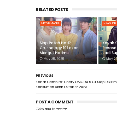
RELATED POSTS
MOVIEMANIA
HEADLINE
Siap Patah Hati?
Kayak Gi
Crushology 101 akan
Penasar
Menguji Hatimu
Jadi S
May 25, 2025
May 25
PREVIOUS
Kabar Gembira! Chery OMODA 5 GT Siap Dikirim
Konsumen Akhir Oktober 2023
POST A COMMENT
Tidak ada komentar