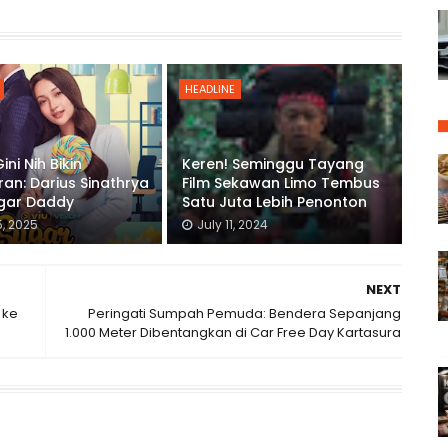
HEADLINE
ni Nih Bikin
Keren! Seminggu Tayang
an: Darius Sinathrya
Film Sekawan Limo Tembus
ugar Daddy
Satu Juta Lebih Penonton
, 2025
July 11, 2024
NEXT
 ke
Peringati Sumpah Pemuda: Bendera Sepanjang
1.000 Meter Dibentangkan di Car Free Day Kartasura