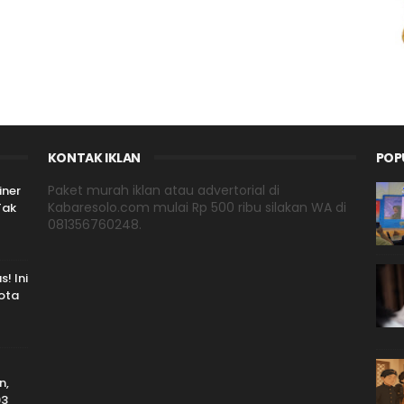
KONTAK IKLAN
POP
Paket murah iklan atau advertorial di
iner
Kabaresolo.com mulai Rp 500 ribu silakan WA di
Tak
081356760248.
! Ini
Kota
n,
93