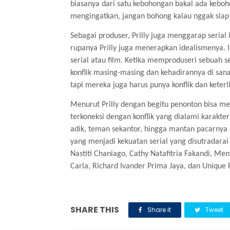
biasanya dari satu kebohongan bakal ada kebo
mengingatkan, jangan bohong kalau nggak siap 
Sebagai produser, Prilly juga menggarap serial
rupanya Prilly juga menerapkan idealismenya. 
serial atau film. Ketika memproduseri sebuah 
konflik masing-masing dan kehadirannya di sana
tapi mereka juga harus punya konflik dan keterli
Menurut Prilly dengan begitu penonton bisa mel
terkoneksi dengan konflik yang dialami karakter-
adik, teman sekantor, hingga mantan pacarnya 
yang menjadi kekuatan serial yang disutradar
Nastiti Chaniago, Cathy Natafitria Fakandi, Me
Carla, Richard Ivander Prima Jaya, dan Unique Pr
SHARE THIS
Share it
Tweet