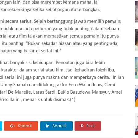
hongan lain, dan bisa merembet kemana mana. Ia
konsekuensinya ketika kebohongan itu terbongkar.
 ini secara serius. Selain bertanggung jawab memilih pemain,
Ia tidak mau ada pemeran yang tidak penting dalam sebuah
serial atau film ia akan memastikan semua pemain itu punya
 itu penting. “Bukan sekadar hiasan atau yang penting ada,
batan yang besar di serial ini.”
ihat banyak sisi kehidupan. Penonton juga bisa lebih
karakter dalam serial atau film. Jadi kehadiran tokoh ibu,
di serial ini juga punya makna dan memperkaya cerita.
Inilah
ai Umay Shahab dan didukung aktor Fero Walandouw, Gemi
ntari De Marelle, Laras Sardi, Bukie Basudewa Mansyur, Amel
iscilla ini, menarik untuk disimak.(*)
Share it
Share it
Pin it