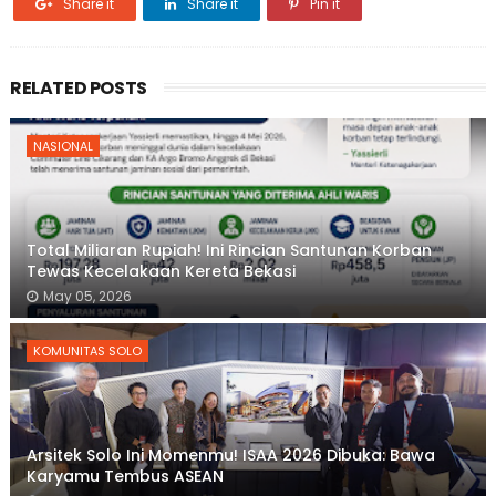
Share it
Share it
Pin it
RELATED POSTS
NASIONAL
Total Miliaran Rupiah! Ini Rincian Santunan Korban
Tewas Kecelakaan Kereta Bekasi
May 05, 2026
KOMUNITAS SOLO
Arsitek Solo Ini Momenmu! ISAA 2026 Dibuka: Bawa
Karyamu Tembus ASEAN