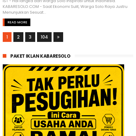
IST - Hal langka dari warga Solo inspirasi untuk Indonesia.
KABARESOLO.COM - Saat Ekonomi Sulit, Warga Solo Raya Justru
Menunjukkan Sesuat...
READ MORE
1
2
3
104
PAKET IKLAN KABARESOLO