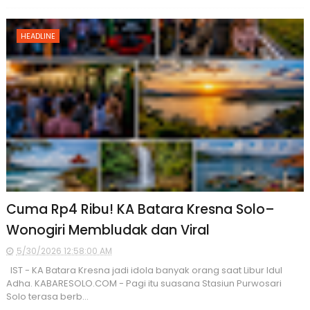
HEADLINE
Cuma Rp4 Ribu! KA Batara Kresna Solo–
Wonogiri Membludak dan Viral
5/30/2026 12:58:00 AM
IST - KA Batara Kresna jadi idola banyak orang saat Libur Idul
Adha. KABARESOLO.COM - Pagi itu suasana Stasiun Purwosari
Solo terasa berb...