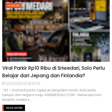
HEADLINE
Viral Parkir Rp10 Ribu di Sriwedari, Solo Perlu
Belajar dari Jepang dan Finlandia?
5/30/2026 05:18:00 PM
IST - Viral tarif parkir ngepruk yang bikin resah, Solo perlu
belajar dari negara maju. KABARESOLO.COM - Beberapa hari
terakhir, media s...
READ MORE