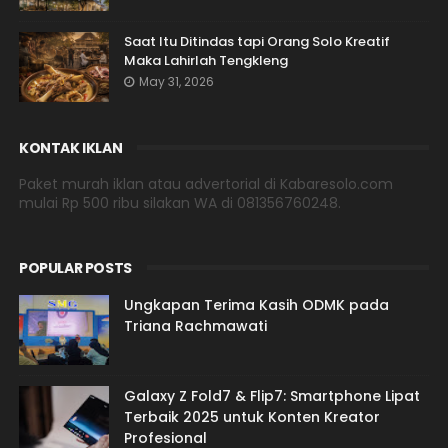
Saat Itu Ditindas tapi Orang Solo Kreatif
Maka Lahirlah Tengkleng
May 31, 2026
KONTAK IKLAN
Paket murah iklan atau advertorial di Kabaresolo.com
mulai Rp 500 ribu silakan WA di 081356760248.
POPULAR POSTS
Ungkapan Terima Kasih ODMK pada
Triana Rachmawati
Galaxy Z Fold7 & Flip7: Smartphone Lipat
Terbaik 2025 untuk Konten Kreator
Profesional