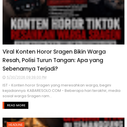
Viral Konten Horor Sragen Bikin Warga
Resah, Polisi Turun Tangan: Apa yang
Sebenarnya Terjadi?
5/30/2026 09:39:00 PM
IST - Konten horor Sragen yang meresahkan warga, begini
kejadiannya. KABARESOLO.COM - Beberapa hari terakhir, media
sosial warga Sragen ram...
READ MORE
HEADLINE